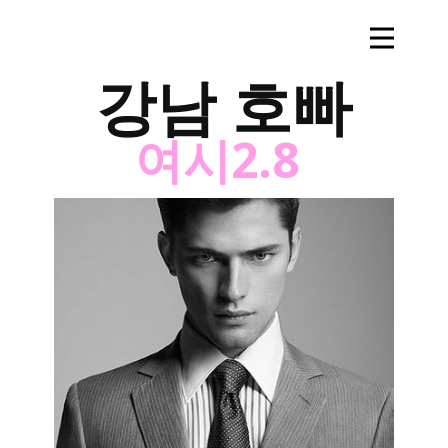
강남 호빠
여시2.8